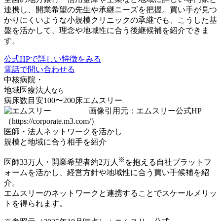
連携し、開業希望の先生や承継ニーズを把握
。買い手が見つ
かりにくいような小規模クリニックの承継でも、こうした基
盤を活かして、理念や地域性に合う後継候補を紹介できま
す。
公式HPで詳しい特徴をみる
電話で問い合わせる
中核病院・
地域医療法人
なら
病床数目安100〜200床
エムスリー
画像引用元：エムスリー公式HP
（https://corporate.m3.com/）
医師・法人ネットワークを活かし
規模と地域に合う相手を紹介
※
医師33万人・開業希望者約2万人
を抱える自社プラットフ
ォーム
を活かし、経営方針や地域性に合う買い手候補を紹
介。
エムスリーのネットワークと連携することでスケールメリッ
トを得られます。