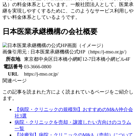
込）の料金体系としています。一般社団法人として、医業承
継を実現しやすくするために、このようなサービス利用しや
すい料金体系としているようです。
日本医業承継機構の会社概要
画像引用元 : 日本医業承継機構公式HP（https://j-mso.or.jp/）
所在地
東京都中央区日本橋小網町12-7日本橋小網ビル4F
電話番号
03-3666-0800
URL
https://j-mso.or.jp/
関連ページ
この記事を読まれた方によく読まれているページをご紹介し
ます。
【病院・クリニックの規模別】おすすめのM&A仲介会
社3選
病院・クリニックを売却・譲渡したい方向けのコラム
一覧
【診療別】病院・クリニックのM&A（売却）について