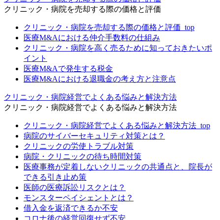
クリニック・病院を売却する際の価格と評価
クリニック・病院を売却する際の価格と評価_top
医療M&Aにおける仲介手数料の仕組み
クリニック・病院を高く売るために知っておきたいポ
イント
医療M&Aで発生する税金
医療M&Aにおける退職金の考え方と注意点
クリニック・病院経営でよくある悩みと解決方法
クリニック・病院経営でよくある悩みと解決方法
クリニック・病院経営でよくある悩みと解決方法_top
病院のサイバーセキュリティ対策とは？
クリニックの労使トラブル対策
病院・クリニックの待ち時間対策
医療事務が定着しないクリニックの共通点と、院長が
できる引き止め策
医師の医療訴訟リスクとは？
モンスターペイシェントとは？
借入金を返済できるか不安
コロナ後の経営回復せず不安