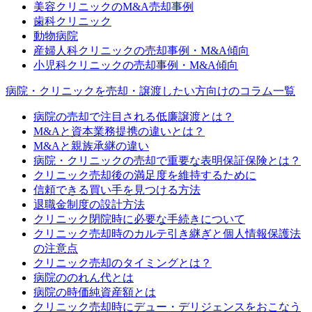
美容クリニックのM&A売却事例
歯科クリニック
動物病院
産婦人科クリニックの売却事例・M&A傾向
小児科クリニックの売却事例・M&A傾向
病院・クリニックを売却・譲渡したい方向けのコラム一覧
病院の売却で注目される低廉譲渡とは？
M&Aと資本業務提携の違いとは？
M&Aと親族承継の違い
病院・クリニックの売却で重要な表明保証保険とは？
クリニック売却後の満足度を維持するために
信頼できる買い手を見つける方法
退職金制度の設計方法
クリニック閉院時に必要な手続きについて
クリニック売却時のカルテ引き継ぎと個人情報保護法
の注意点
クリニック売却のタイミングとは？
病院ののれん代とは
病院の時価純資産額とは
クリニック売却時にデュー・デリジェンスをおこなう