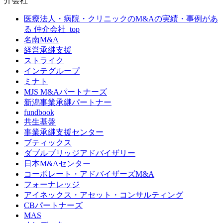
介会社
医療法人・病院・クリニックのM&Aの実績・事例があ
る 仲介会社_top
名南M&A
経営承継支援
ストライク
インテグループ
ミナト
MJS M&Aパートナーズ
新潟事業承継パートナー
fundbook
共生基盤
事業承継支援センター
ブティックス
ダブルブリッジアドバイザリー
日本M&Aセンター
コーポレート・アドバイザーズM&A
フォーナレッジ
アイネックス・アセット・コンサルティング
CBパートナーズ
MAS