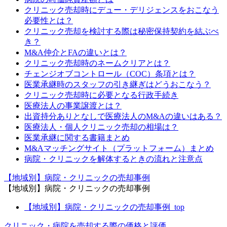
クリニック売却時にデュー・デリジェンスをおこなう
必要性とは？
クリニック売却を検討する際は秘密保持契約を結ぶべ
き？
M&A仲介とFAの違いとは？
クリニック売却時のネームクリアとは？
チェンジオブコントロール（COC）条項とは？
医業承継時のスタッフの引き継ぎはどうおこなう？
クリニック売却時に必要となる行政手続き
医療法人の事業譲渡とは？
出資持分ありとなしで医療法人のM&Aの違いはある？
医療法人・個人クリニック売却の相場は？
医業承継に関する書籍まとめ
M&Aマッチングサイト（プラットフォーム）まとめ
病院・クリニックを解体するときの流れと注意点
【地域別】病院・クリニックの売却事例
【地域別】病院・クリニックの売却事例
【地域別】病院・クリニックの売却事例_top
クリニック・病院を売却する際の価格と評価