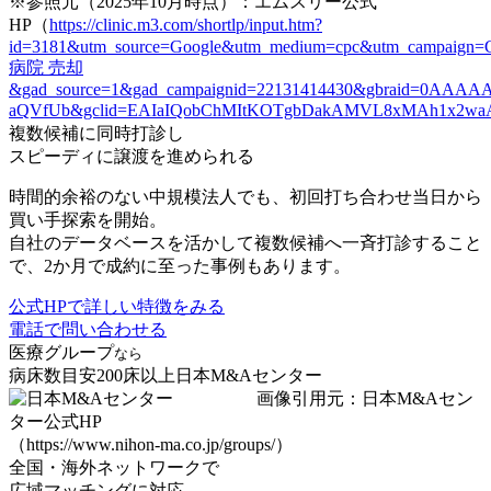
※参照元（2025年10月時点）：エムスリー公式
HP（
https://clinic.m3.com/shortlp/input.htm?
id=3181&utm_source=Google&utm_medium=cpc&utm_campaign=G
病院 売却
&gad_source=1&gad_campaignid=22131414430&gbraid=0AAA
aQVfUb&gclid=EAIaIQobChMItKOTgbDakAMVL8xMAh1x2
複数候補に同時打診し
スピーディに譲渡を進められる
時間的余裕のない中規模法人でも、初回打ち合わせ当日から
買い手探索を開始。
自社のデータベースを活かして複数候補へ一斉打診すること
で、
2か月で成約に至った事例
もあります。
公式HPで詳しい特徴をみる
電話で問い合わせる
医療グループ
なら
病床数目安200床以上
日本M&Aセンター
画像引用元：日本M&Aセン
ター公式HP
（https://www.nihon-ma.co.jp/groups/）
全国・海外ネットワークで
広域マッチングに対応