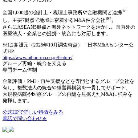
※1
全国1,000超の会計士・税理士事務所や金融機関と連携
※2
し、主要7拠点で地域に密着するM&A仲介会社
。
さらに
ASEAN5拠点と海外ネットワーク
を活かし、国内外の
医療法人・企業との提携・統合にも対応します。
※1,2参照元（2025年10月調査時点）：日本M&Aセンター公
式HP
https://www.nihon-ma.co.jp/feature/
グループ再編・統合を支える
専門チーム体制
企業評価・PMI・再生支援などを専門とするグループ会社を
有し、
複数法人の統合や経営再構築を一貫してサポート
。
大規模病院や医療グループの再編を見据えたM&Aに強みを
発揮します。
公式HPで詳しい特徴をみる
電話で問い合わせる