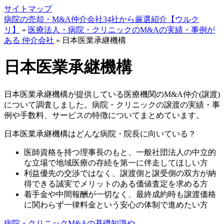
サイトマップ
病院の売却・M&A仲介会社34社から厳選紹介【ウルク
リ】
»
医療法人・病院・クリニックのM&Aの実績・事例が
ある 仲介会社
»
日本医業承継機構
日本医業承継機構
日本医業承継機構が提供している医療機関のM&A仲介(譲渡)
について調査しました。病院・クリニックの譲渡の実績・事
例や手数料、サービスの特徴についてまとめています。
日本医業承継機構はどんな病院・院長に向いている？
医師資格を持つ理事長のもと、
一般社団法人の中立的
な立場で地域医療の存続を第一に伴走
してほしい方
利益優先の交渉ではなく、
譲渡側と譲受側の双方が納
得できる誠実でメリットのある価値査定
を求める方
着手金や中間報酬が一切なく、
最終成約時も譲渡価格
に関わらず一律料金という安心の体制
で進めたい方
病院・クリニックM&Aの基礎知識や