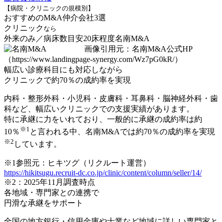
【病院・クリニックの規模別】
おすすめのM&A仲介会社3選
クリニック
なら
外来のみ／病床数目安20床程度
名南M&A
画像引用元：名南M&A公式HP
（https://www.landingpage-synergy.com/Wz7pG0kR/）
幅広い診療科目にも対応しながら
クリニックで約70％の成約率を実現
内科・整形外科・小児科・皮膚科・耳鼻科・脳神経外科・歯
科
など、幅広いクリニックでの支援実績があります。
特に承継に力をいれており、一般的に承継の成約率は約
※1
10％
と言われる中、名南M&Aでは約70％の成約率を実現
※2
しています。
※1参照元：ヒキツグ（リクルート運営）
https://hikitsugu.recruit-dc.co.jp/clinic/content/column/seller/14/
※2：2025年11月調査時点
各地域・専門家との連携で
円滑な承継をサポート
全国の地方銀行・信用金庫や士業など
地域に詳しい専門家と