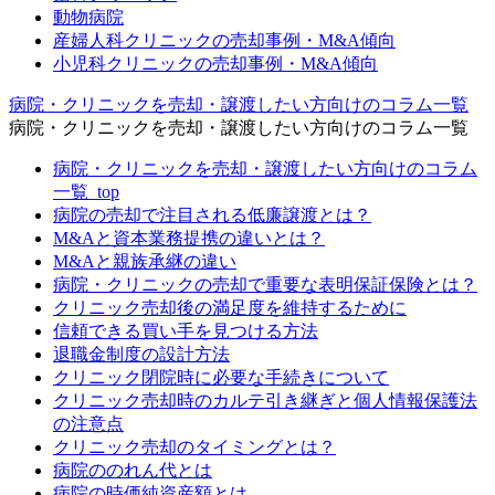
動物病院
産婦人科クリニックの売却事例・M&A傾向
小児科クリニックの売却事例・M&A傾向
病院・クリニックを売却・譲渡したい方向けのコラム一覧
病院・クリニックを売却・譲渡したい方向けのコラム一覧
病院・クリニックを売却・譲渡したい方向けのコラム
一覧_top
病院の売却で注目される低廉譲渡とは？
M&Aと資本業務提携の違いとは？
M&Aと親族承継の違い
病院・クリニックの売却で重要な表明保証保険とは？
クリニック売却後の満足度を維持するために
信頼できる買い手を見つける方法
退職金制度の設計方法
クリニック閉院時に必要な手続きについて
クリニック売却時のカルテ引き継ぎと個人情報保護法
の注意点
クリニック売却のタイミングとは？
病院ののれん代とは
病院の時価純資産額とは