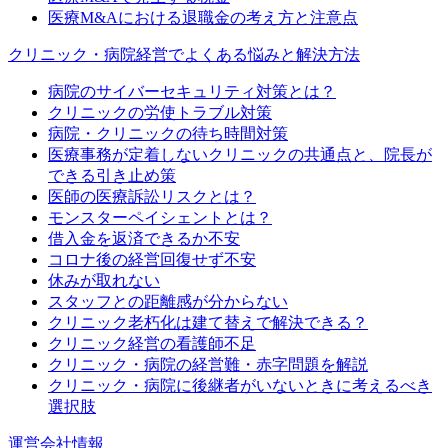
医療M&Aにおける退職金の考え方と注意点
クリニック・病院経営でよくある悩みと解決方法
病院のサイバーセキュリティ対策とは？
クリニックの労使トラブル対策
病院・クリニックの待ち時間対策
医療事務が定着しないクリニックの共通点と、院長が
できる引き止め策
医師の医療訴訟リスクとは？
モンスターペイシェントとは？
借入金を返済できるか不安
コロナ後の経営回復せず不安
休みが取れない
スタッフとの距離感が分からない
クリニック老朽化は建て替えで解決できる？
クリニック経営の看護師不足
クリニック・病院の経営難・赤字問題を解説
クリニック・病院に後継者がいないときに考えるべき
選択肢
運営会社情報