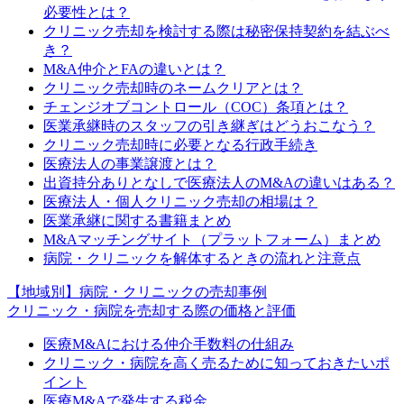
必要性とは？
クリニック売却を検討する際は秘密保持契約を結ぶべ
き？
M&A仲介とFAの違いとは？
クリニック売却時のネームクリアとは？
チェンジオブコントロール（COC）条項とは？
医業承継時のスタッフの引き継ぎはどうおこなう？
クリニック売却時に必要となる行政手続き
医療法人の事業譲渡とは？
出資持分ありとなしで医療法人のM&Aの違いはある？
医療法人・個人クリニック売却の相場は？
医業承継に関する書籍まとめ
M&Aマッチングサイト（プラットフォーム）まとめ
病院・クリニックを解体するときの流れと注意点
【地域別】病院・クリニックの売却事例
クリニック・病院を売却する際の価格と評価
医療M&Aにおける仲介手数料の仕組み
クリニック・病院を高く売るために知っておきたいポ
イント
医療M&Aで発生する税金