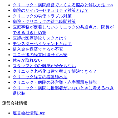
クリニック・病院経営でよくある悩みと解決方法_top
病院のサイバーセキュリティ対策とは？
クリニックの労使トラブル対策
病院・クリニックの待ち時間対策
医療事務が定着しないクリニックの共通点と、院長が
できる引き止め策
医師の医療訴訟リスクとは？
モンスターペイシェントとは？
借入金を返済できるか不安
コロナ後の経営回復せず不安
休みが取れない
スタッフとの距離感が分からない
クリニック老朽化は建て替えで解決できる？
クリニック経営の看護師不足
クリニック・病院の経営難・赤字問題を解説
クリニック・病院に後継者がいないときに考えるべき
選択肢
運営会社情報
運営会社情報_top