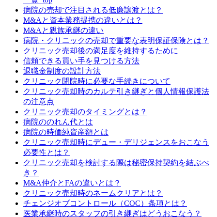
病院の売却で注目される低廉譲渡とは？
M&Aと資本業務提携の違いとは？
M&Aと親族承継の違い
病院・クリニックの売却で重要な表明保証保険とは？
クリニック売却後の満足度を維持するために
信頼できる買い手を見つける方法
退職金制度の設計方法
クリニック閉院時に必要な手続きについて
クリニック売却時のカルテ引き継ぎと個人情報保護法
の注意点
クリニック売却のタイミングとは？
病院ののれん代とは
病院の時価純資産額とは
クリニック売却時にデュー・デリジェンスをおこなう
必要性とは？
クリニック売却を検討する際は秘密保持契約を結ぶべ
き？
M&A仲介とFAの違いとは？
クリニック売却時のネームクリアとは？
チェンジオブコントロール（COC）条項とは？
医業承継時のスタッフの引き継ぎはどうおこなう？