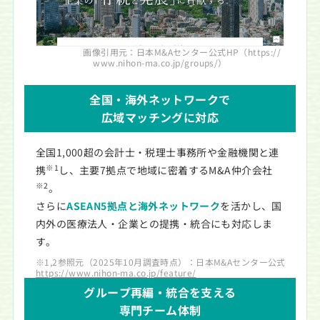
画像引用元：日本M&Aセンター公式HP
（https://
www.nihon-ma.co.jp/groups/）
全国・海外ネットワークで
広域マッチングに対応
全国1,000超の会計士・税理士事務所や金融機関と連
※1
携
し、主要7拠点で地域に密着するM&A仲介会社
※2
。
さらに
ASEAN5拠点と海外ネットワーク
を活かし、国
内外の医療法人・企業との提携・統合にも対応しま
す。
※1,2参照元（2025年10月調査時点）：日本M&Aセンター公式HP
https://www.nihon-ma.co.jp/feature/
グループ再編・統合を支える
専門チーム体制