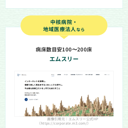
中核病院・
地域医療法人
なら
病床数目安100〜200床
エムスリー
画像引用元：エムスリー公式HP
（https://corporate.m3.com/）