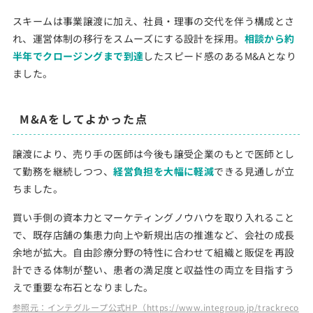
スキームは事業譲渡に加え、社員・理事の交代を伴う構成とさ
れ、運営体制の移行をスムーズにする設計を採用。
相談から約
半年でクロージングまで到達
したスピード感のあるM&Aとなり
ました。
M&Aをしてよかった点
譲渡により、売り手の医師は今後も譲受企業のもとで医師とし
て勤務を継続しつつ、
経営負担を大幅に軽減
できる見通しが立
ちました。
買い手側の資本力とマーケティングノウハウを取り入れること
で、既存店舗の集患力向上や新規出店の推進など、会社の成長
余地が拡大。自由診療分野の特性に合わせて組織と販促を再設
計できる体制が整い、患者の満足度と収益性の両立を目指すう
えで重要な布石となりました。
参照元：インテグループ公式HP（https://www.integroup.jp/trackreco