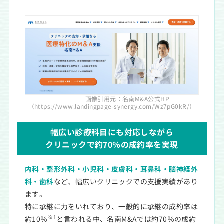
画像引用元：名南M&A公式HP
（https://www.landingpage-synergy.com/Wz7pG0kR/）
幅広い診療科目にも対応しながら
クリニックで約70％の成約率を実現
内科・整形外科・小児科・皮膚科・耳鼻科・脳神経外
科・歯科
など、幅広いクリニックでの支援実績があり
ます。
特に承継に力をいれており、一般的に承継の成約率は
※1
約10％
と言われる中、名南M&Aでは約70％の成約