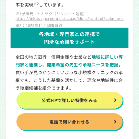
※2
率を実現
しています。
※1参照元：ヒキツグ（リクルート運営）
https://hikitsugu.recruit-dc.co.jp/clinic/content/column/seller/14
※2：2025年11月調査時点
各地域・専門家との連携で
円滑な承継をサポート
全国の地方銀行・信用金庫や士業など
地域に詳しい専
門家と連携し、開業希望の先生や承継ニーズを把握
。
買い手が見つかりにくいような小規模クリニックの承
継でも、こうした基盤を活かして、理念や地域性に合
う後継候補を紹介できます。
公式HPで詳しい特徴をみる
電話で問い合わせる