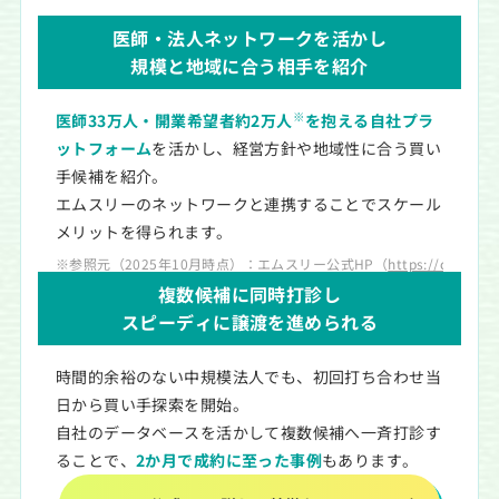
医師・法人ネットワークを活かし
規模と地域に合う相手を紹介
※
医師33万人・開業希望者約2万人
を抱える自社プラ
ットフォーム
を活かし、経営方針や地域性に合う買い
手候補を紹介。
エムスリーのネットワークと連携することでスケール
メリットを得られます。
※参照元（2025年10月時点）：エムスリー公式HP（
https://clini
複数候補に同時打診し
スピーディに譲渡を進められる
時間的余裕のない中規模法人でも、初回打ち合わせ当
日から買い手探索を開始。
自社のデータベースを活かして複数候補へ一斉打診す
ることで、
2か月で成約に至った事例
もあります。