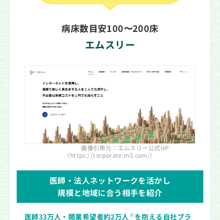
病床数目安100〜200床
エムスリー
画像引用元：エムスリー公式HP
（https://corporate.m3.com/）
医師・法人ネットワークを活かし
規模と地域に合う相手を紹介
※
医師33万人・開業希望者約2万人
を抱える自社プラ