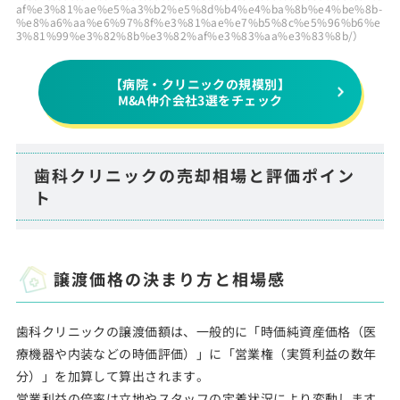
af%e3%81%ae%e5%a3%b2%e5%8d%b4%e4%ba%8b%e4%be%8b-
%e8%a6%aa%e6%97%8f%e3%81%ae%e7%b5%8c%e5%96%b6%e
3%81%99%e3%82%8b%e3%82%af%e3%83%aa%e3%83%8b/）
【病院・クリニックの規模別】
M&A仲介会社3選をチェック
歯科クリニックの売却相場と評価ポイン
ト
譲渡価格の決まり方と相場感
歯科クリニックの譲渡価額は、一般的に「時価純資産価格（医
療機器や内装などの時価評価）」に「営業権（実質利益の数年
分）」を加算して算出されます。
営業利益の倍率は立地やスタッフの定着状況により変動します