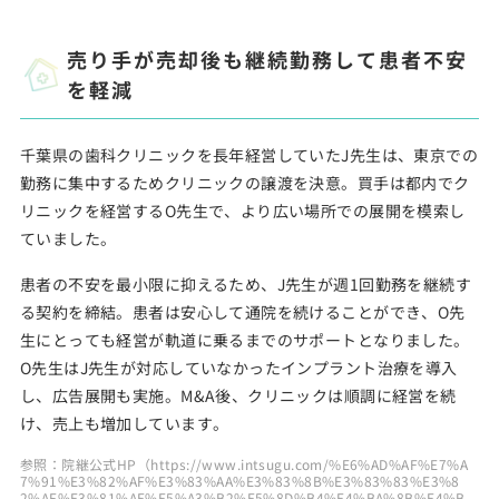
売り手が売却後も継続勤務して患者不安
を軽減
千葉県の歯科クリニックを長年経営していたJ先生は、東京での
勤務に集中するためクリニックの譲渡を決意。買手は都内でク
リニックを経営するO先生で、より広い場所での展開を模索し
ていました。
患者の不安を最小限に抑えるため、J先生が週1回勤務を継続す
る契約を締結。患者は安心して通院を続けることができ、O先
生にとっても経営が軌道に乗るまでのサポートとなりました。
O先生はJ先生が対応していなかったインプラント治療を導入
し、広告展開も実施。M&A後、クリニックは順調に経営を続
け、売上も増加しています。
参照：院継公式HP（https://www.intsugu.com/%E6%AD%AF%E7%A
7%91%E3%82%AF%E3%83%AA%E3%83%8B%E3%83%83%E3%8
2%AF%E3%81%AE%E5%A3%B2%E5%8D%B4%E4%BA%8B%E4%B