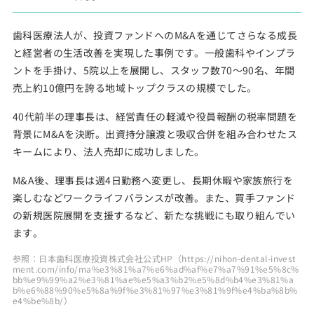
歯科医療法人が、投資ファンドへのM&Aを通じてさらなる成長
と経営者の生活改善を実現した事例です。一般歯科やインプラ
ントを手掛け、5院以上を展開し、スタッフ数70～90名、年間
売上約10億円を誇る地域トップクラスの規模でした。
40代前半の理事長は、経営責任の軽減や役員報酬の税率問題を
背景にM&Aを決断。出資持分譲渡と吸収合併を組み合わせたス
キームにより、法人売却に成功しました。
M&A後、理事長は週4日勤務へ変更し、長期休暇や家族旅行を
楽しむなどワークライフバランスが改善。また、買手ファンド
の新規医院展開を支援するなど、新たな挑戦にも取り組んでい
ます。
参照：日本歯科医療投資株式会社公式HP（https://nihon-dental-invest
ment.com/info/ma%e3%81%a7%e6%ad%af%e7%a7%91%e5%8c%
bb%e9%99%a2%e3%81%ae%e5%a3%b2%e5%8d%b4%e3%81%a
b%e6%88%90%e5%8a%9f%e3%81%97%e3%81%9f%e4%ba%8b%
e4%be%8b/）