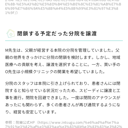
E%8B-%E5%A3%B2%E5%8D%B4%E5%BE%8C%E3%81%AB%E7%B
6%99%E7%B6%9A%E5%8B%A4%E5%8B%99%E3%81%97%E3%8
1%9F/）
閉鎖する予定だった分院を譲渡
M先生は、父親が経営する本院の分院を管理していました。父
親の他界をきっかけに分院の閉鎖を検討します。しかし、地域
医療への貢献を考え、譲渡を選択することに。一方、買い手の
O先生は小規模クリニックの開業を希望していました。
分院のスタッフは本院に引き上げられており、患者さんには閉
院すると知らせている状況だったため、スピーディに譲渡と工
事を進行。閉院を回避できました。一度は閉院のアナウンスが
あったにも関わらず、多くの患者さんが再び通院するようにな
り、経営も安定しています。
参照：院継公式HP（https://www.intsugu.com/%e6%ad%af%e7%a
7%91%e3%82%af%e3%83%aa%e3%83%8b%e3%83%83%e3%82%