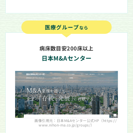
医療グループ
なら
病床数目安200床以上
日本M&Aセンター
画像引用元：日本M&Aセンター公式HP
（https://
www.nihon-ma.co.jp/groups/）