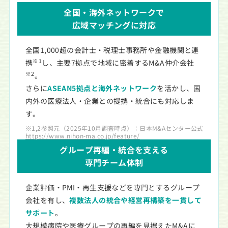
全国・海外ネットワークで
広域マッチングに対応
全国1,000超の会計士・税理士事務所や金融機関と連
※1
携
し、主要7拠点で地域に密着するM&A仲介会社
※2
。
さらに
ASEAN5拠点と海外ネットワーク
を活かし、国
内外の医療法人・企業との提携・統合にも対応しま
す。
※1,2参照元（2025年10月調査時点）：日本M&Aセンター公式HP
https://www.nihon-ma.co.jp/feature/
グループ再編・統合を支える
専門チーム体制
企業評価・PMI・再生支援などを専門とするグループ
会社を有し、
複数法人の統合や経営再構築を一貫して
サポート
。
大規模病院や医療グループの再編を見据えたM&Aに