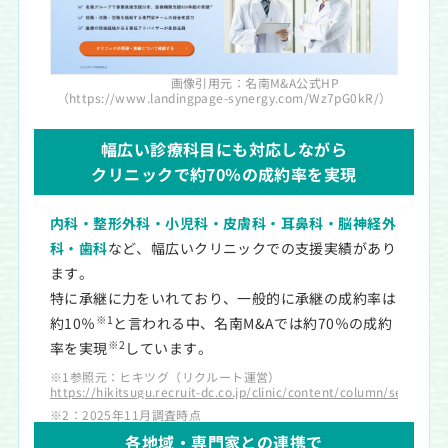
画像引用元：名南M&A公式HP
（https://www.landingpage-synergy.com/Wz7pG0kR/）
幅広い診療科目にも対応しながら
クリニックで約70％の成約率を実現
内科・整形外科・小児科・皮膚科・耳鼻科・脳神経外
科・歯科
など、幅広いクリニックでの支援実績があり
ます。
特に承継に力をいれており、一般的に承継の成約率は
※1
約10％
と言われる中、名南M&Aでは約70％の成約
※2
率を実現
しています。
※1参照元：ヒキツグ（リクルート運営）
https://hikitsugu.recruit-dc.co.jp/clinic/content/column/seller/14
※2：2025年11月調査時点
各地域・専門家との連携で